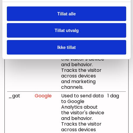
the visitor's device
and behavior.
Tillat alle
Tracks the visitor
across devices
and marketing
Tillat utvalg
channels.
_ga_#
Google
Used to send data
2 år
to Google
Ikke tillat
Analytics about
the visitor's device
and behavior.
Tracks the visitor
across devices
and marketing
channels.
_gat
Google
Used to send data
1 dag
to Google
Analytics about
the visitor's device
and behavior.
Tracks the visitor
across devices