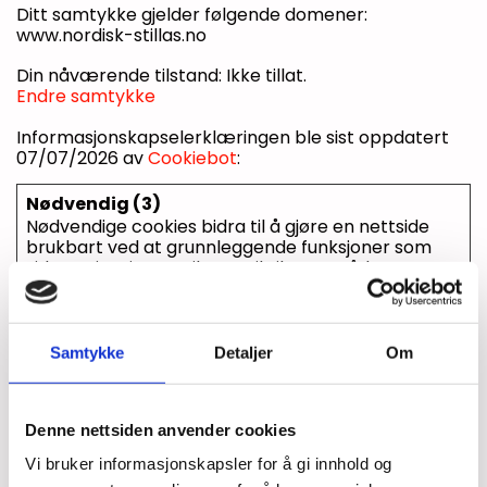
Ditt samtykke gjelder følgende domener:
www.nordisk-stillas.no
Din nåværende tilstand: Ikke tillat.
Endre samtykke
Informasjonskapselerklæringen ble sist oppdatert
07/07/2026 av
Cookiebot
:
Nødvendig (3)
Nødvendige cookies bidra til å gjøre en nettside
brukbart ved at grunnleggende funksjoner som
side navigasjon og tilgang til sikre områder av
nettstedet. Nettstedet kan ikke fungere optimalt
uten disse informasjonskapslene.
Maksimal
Samtykke
Detaljer
Om
Navn
Leverandør
Hensikt
lagringsv
__cf_b
hcaptcha.
This cookie is used
1 dag
m [x2]
com
to distinguish
Denne nettsiden anvender cookies
site-
between humans
assets.cd
and bots. This is
Vi bruker informasjonskapsler for å gi innhold og
nmns.co
beneficial for the