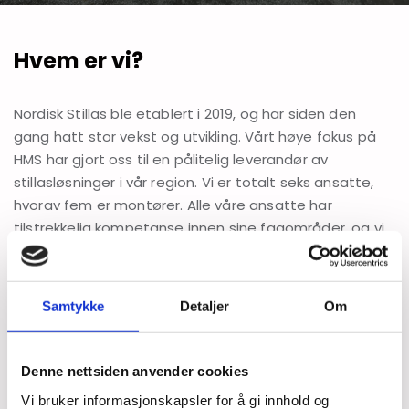
Hvem er vi?
Nordisk Stillas ble etablert i 2019, og har siden den
gang hatt stor vekst og utvikling. Vårt høye fokus på
HMS har gjort oss til en pålitelig leverandør av
stillasløsninger i vår region. Vi er totalt seks ansatte,
hvorav fem er montører. Alle våre ansatte har
tilstrekkelig kompetanse innen sine fagområder, og vi
har hatt stor suksess med å levere tilfredsstillende
tjenester til kunder som UCO, Ramirent og Betonmast.
Samtykke
Detaljer
Om
Vi tar på oss små og store oppdrag
Denne nettsiden anvender cookies
Vi utfører små og store prosjekter for både private
og bedrifter. Vårt hovednedslagsfelt er Innlandet,
Vi bruker informasjonskapsler for å gi innhold og