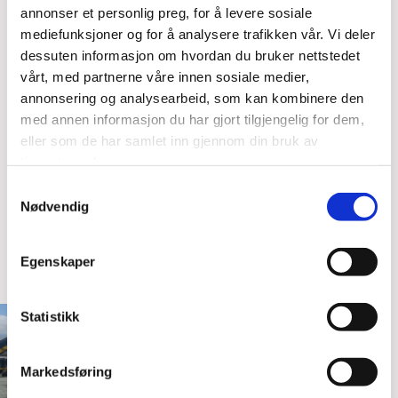
men reiseveg er i realiteten ingen hindring for oss. Vi
annonser et personlig preg, for å levere sosiale
tilbyr alt innen stillastjenester, og kan enten bli leid
mediefunksjoner og for å analysere trafikken vår. Vi deler
inn som montører, eller som totalleverandør.
dessuten informasjon om hvordan du bruker nettstedet
vårt, med partnerne våre innen sosiale medier,
annonsering og analysearbeid, som kan kombinere den
Våre sertifiseringer:
med annen informasjon du har gjort tilgjengelig for dem,
eller som de har samlet inn gjennom din bruk av
Nordisk Stillas er godkjent som lærlingebedrift og
tjenestene deres.
medlem av StartBANK.
Samtykkevalg
Nødvendig
Egenskaper
Statistikk
Markedsføring