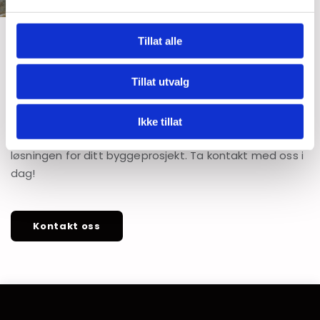
Tillat alle
Vil du prate med oss?
Tillat utvalg
Vi holder til i Moelv, og vi inviterer deg gjerne til å ta
kontakt med oss for å diskutere dine stillasbehov. Vårt
Ikke tillat
team står klare til å hjelpe deg med å finne den beste
løsningen for ditt byggeprosjekt. Ta kontakt med oss i
dag!
Kontakt oss