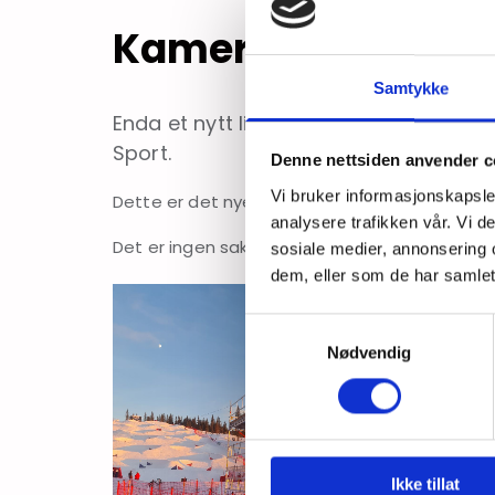
Kamera tårn
Samtykke
Enda et nytt lite prosjekt i gang. Denn
Sport.
Denne nettsiden anvender c
Vi bruker informasjonskapsler
Dette er det nye alu stillaset til Ramirent som 
analysere trafikken vår. Vi 
Det er ingen sak for oss i Nordisk stillas å k
sosiale medier, annonsering 
dem, eller som de har samlet
Samtykkevalg
Nødvendig
Ikke tillat